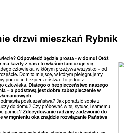
nie drzwi mieszkań Rybnik
świecie?
Odpowiedź będzie prosta - w domu! Otóż
 ma każdy z nas i to właśnie tam czuje się
ażdego człowieka, w którym przeżywa wszystko – od
 szczęście. Dom to miejsce, w którym pielęgnujemy
y poczucie bezpieczeństwa. To jedno z
go człowieka.
Dlatego o bezpieczeństwo naszego
nia – a podstawą jest dobre zabezpieczenie w
ywłamaniowych.
 odmawia posłuszeństwa? Jak poradzić sobie z
luczy do domu? Czy próbować w tej sytuacji samemu
 po pomoc?
Zdecydowanie radzimy zadzwonić do
re w mgnieniu oka znajdzie rozwiązanie Państwa