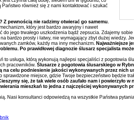
k jest czynna całą dobę, siedem dni w tygodniu, co
 Państwo również się z nami kontaktować i szukać
a? Z pewnością nie radzimy otwierać go samemu
.
mechanizm, który jest bardzo awaryjny i nawet
ić do jego trwałego uszkodzenia bądź zepsucia. Zdajemy sobie
a bardzo prosty i łatwy, nie wymagający zbyt dużej wiedzy. Jed
udowanych zamków, każdy ma inny mechanizm.
Najważniejsze je
blemu. Po prawidłowej diagnozie ślusarz specjalista może 
 to usługa, którą wykonują najlepsi specjaliści z pogotowia ś
ych pracowników.
Ślusarze z pogotowia ślusarskiego w Rybni
ą na celu podniesienie jakości wykonywanych przez nich u
o sprawdzone miejsce, gdzie Twoje bezpieczeństwo będzie trak
Cieszymy się, że tak wiele osób zaufało nam i powierzyło 
ierania mieszkań to jedna z najczęściej wykonywanych pr
nią. Nasi konsultanci odpowiedzą na wszystkie Państwa pytani
bnik