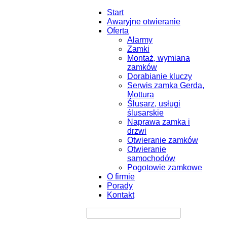
Start
Awaryjne otwieranie
Oferta
Alarmy
Zamki
Montaż, wymiana
zamków
Dorabianie kluczy
Serwis zamka Gerda,
Mottura
Ślusarz, usługi
ślusarskie
Naprawa zamka i
drzwi
Otwieranie zamków
Otwieranie
samochodów
Pogotowie zamkowe
O firmie
Porady
Kontakt