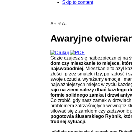
Skip to content
A+
R
A-
Awaryjne otwiera
Gdzie czujesz się najbezpieczniej na 
dom czy mieszkanie to miejsce, które
najswobodniej
. Mieszkanie to azyl k
złości, przez smutek i łzy, po radość i
swoje uczucia, wyrażamy emocje i mam
najważniejszych miejsc w życiu każde
raju na ziemi należy dbać każdego d
formie solidnego zamka i drzwi ant
Co zrobić, gdy nasz zamek w drzwiach
problemem zatrzaśniętych wewnątrz k
siłować się z zamkiem czy zadzwonić
pogotowia ślusarskiego Rybnik, któ
trudnej sytuacji.