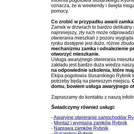
Infolinia pogotowia ślusarskiego Rybni
oznacza, że w weekendy i święta mogą
pomocy.
Co zrobić w przypadku awarii zamk
Zamek w drzwiach to bardzo delikatny 
najmniejszy, zły ruch może odprowadz
otwierania mieszkań z pozoru wygląda n
rynku dostępne jest dużo, różnie zb
mechanizmu zamka i odnalezienie pro
otworzyć mieszkanie.
Usługa awaryjnego otwierania mieszkań
zakładu jest bardzo duża wiedza nasz
na odpowiednie szkolenia, które maj
Ekipa pogotowia ślusarskiego Rybnik t
potrzeby będą na pierwszym miejscu.
domu, bowiem usługa awaryjnego otw
Zapraszamy do kontaktu z naszą infoli
Świadczymy również usługi:
-
Awaryjne otwieranie samochodów Ry
-
Montaż i wymiana zamków Rybnik
-
Naprawa zamków Rybnik
-
ślusarstwo Rybnik